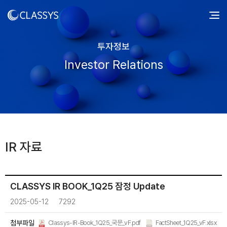
투자정보
Investor Relations
IR 자료
CLASSYS IR BOOK_1Q25 잠정 Update
2025-05-12
7292
첨부파일
Classys-IR-Book_1Q25_국문_vF.pdf
FactSheet_1Q25_vF.xlsx