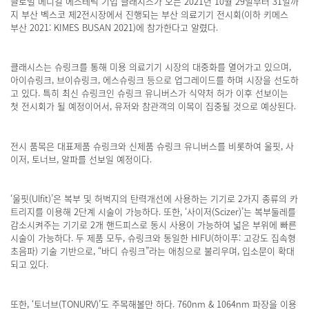
글로벌 메디컬 에스테틱 기업 클래시스가 오는 2021년 10월 29일부터 31일까
지 부산 벡스코 제2전시장에서 진행되는 부산 의료기기 전시회(이하 키메스
부산 2021: KIMES BUSAN 2021)에 참가한다고 알렸다.
클래시스는 슈링크를 통해 미용 의료기기 시장의 대중화를 열어가고 있으며,
아이슈링크, 브이슈링크, 에스슈링크 등으로 업그레이드를 하며 시장을 선도하
고 있다. 특히 최신 슈링크인 슈링크 유니버스가 식약처 허가 이후 선보이는
첫 전시회가 될 예정이어서, 유저와 참관객의 이목이 집중될 것으로 예상된다.
전시 품목은 대표제품 슈링크와 신제품 슈링크 유니버스를 비롯하여 울핏, 사
이저, 토너브, 알파를 선보일 예정이다.
‘울핏(Ulfit)’은 복부 및 허벅지의 탄력개선에 사용하는 기기로 2가지 종류의 카
트리지를 이용해 2단계 시술이 가능하다. 또한, ‘사이저(Scizer)’는 복부둘레를
감소시켜주는 기기로 2개 핸드피스로 동시 사용이 가능하여 넓은 부위에 빠른
시술이 가능하다. 두 제품 모두, 슈링크와 동일한 HIFU(하이푸: 고강도 집속형
초음파) 기술 기반으로, “바디 슈링크”라는 애칭으로 불리우며, 입소문이 확대
되고 있다.
또한, ‘토너브(TONURV)’도 주목해볼만 하다. 760nm & 1064nm 파장을 이용