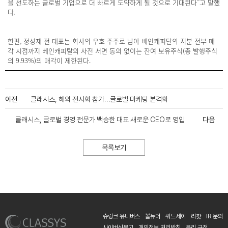
을 선도하는 글로벌 기업으로 더 빠르게 도약하게 될 것으로 기대된다”고 말했
다.
한편, 정성재 전 대표는 회사의 우호 주주로 남아 베인캐피탈의 지분 전부 매
각 시점까지 베인캐피탈의 사전 서면 동의 없이는 잔여 보유주식(총 발행주식
의 9.93%)의 매각이 제한된다.
이전
클래시스, 해외 전시회 참가…글로벌 마케팅 본격화
클래시스, 글로벌 경영 전문가 백승한 대표 새로운 CEO로 영입
다음
목록보기
슈링크 유니버스
볼뉴머
쿼드세이
리팟
IR 문의
사이버신문고
개인정보 처리방침
윤리 규정