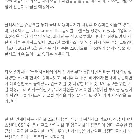
1250억원으로 회사는 자기자금과 차입금을 활용할 계획이며, 2022년 1월 28
일에 잔금이 지급될 예정이다.
클래시스는 슈링크를 통해 국내 미용의료기기 시장의 대중화를 이끌고 있으
며, 해외에서는 Ultraformer III로 글로벌 트렌드를 형성하고 있다. 기업의 지
속성장을 위해 개발 및 영업, 마케팅 등 전 사업부에서 투자가 진행되면서 인
원이 계속 증가되고 있다. 2017년 클래시스타워 입주 당시 직원 수는 139명이
었으나, 2021년 6월 말 기준 직원 수는 220명으로 약 58%가 증가되었으며,
현재도 계속 늘어나고 있다는 후문이다.
회사 관계자는 “클래시스타워에서 전 사업부가 통합되면서 빠른 의사결정 및
다양한 부서의 협력이 강화되었고, 국내외 의사 및 바이어가 본사에 방문하면
서 대외신인도도 높아졌다. 연구 개발 및 다양한 B2B 및 B2C 홍보를 위한 시
설 확장, 그리고 적극적인 커뮤니케이션을 위해 이번 유형자산 투자를 결정하
게 되었다. 클래시스의 글로벌 성장을 위한 발판이 될 것”이라며 자신감을 드
러냈다.
한 편, 안제타워는 지하철 2호선 역삼역 인근에 위치하고 있으며, 강남 파이낸
스센터, GS타워 등 대규모 상업시설 및 업무시설이 집중되어 있다. 우수한 접
근성과 편리한 교통시설 그리고 뛰어난 가시성을 기반으로 성장할 클래시스
브랜드의 미래가 주목되는 시점이다.