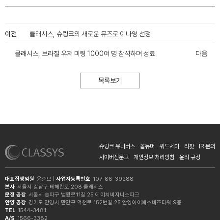
이전
클래시스, 슈링크의 새로운 뮤즈로 이나영 선정
클래시스, 브라질 유저 미팅 1000여 명 참석하며 성료
다음
목록보기
슈링크 유니버스
볼뉴머
쿼드세이
리팟
IR 문의
사이버신문고
개인정보 처리방침
윤리 규정
대표집행임원
윤준오 |
사업자등록번호
107-88-39288
본사
서울시 강남구 테헤란로 208 클래시스
문정 공장
서울시 송파구 법원로11길 25 에이치비지니스파크
안양 공장
경기도 안양시 만안구 덕천로 152번길 25 안양아이에스비즈타워 9층
TEL
1544-3481
A/S
1566-3382