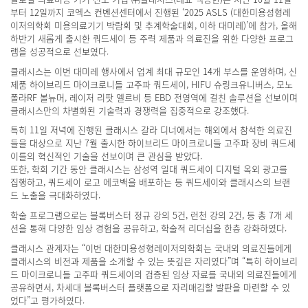
부터 12일까지 코엑스 컨벤션센터에서 진행된 ‘2025 ASLS (대한미용성형레
이저의학회 미용의료기기 박람회 및 추계학술대회, 이하 대미레)’에 참가, 올해
하반기 새롭게 출시한 쿼드세이 등 주력 제품과 의료진을 위한 다양한 프로그
램을 성공적으로 선보였다.
클래시스는 이번 대미레 행사에서 업계 최대 규모인 14개 부스를 운영하며, 신
제품 하이브리드 마이크로니들 고주파 쿼드세이, HIFU 슈링크유니버스, 모노
폴라RF 볼뉴머, 레이저 리팟 엘르비 등 EBD 전영역에 걸친 솔루션을 선보이며
클래시스만의 차별화된 기술력과 경쟁력을 집중적으로 강조했다.
특히 11일 저녁에 진행된 클래시스 갈라 디너에서는 해외에서 참석한 의료진
들을 대상으로 지난 7월 출시한 하이브리드 마이크로니들 고주파 장비 쿼드세
이를의 혁신적인 기술을 선보이며 큰 관심을 받았다.
또한, 학회 기간 동안 클래시스는 삼성역 일대 쿼드세이 디지털 옥외 광고를
집행하고, 쿼드세이 로고 에코백을 배포하는 등 쿼드세이와 클래시스의 브랜
드 노출을 극대화하였다.
학술 프로그램으로는 블록버스터 정규 강의 5건, 런천 강의 2건, 등 총 7개 세
션을 통해 다양한 임상 경험을 공유하고, 학술적 리더십을 한층 강화하였다.
클래시스 관계자는 “이번 대한미용성형레이저의학회는 국내외 의료진들에게
클래시스의 비전과 제품을 소개할 수 있는 뜻깊은 자리였다”며 “특히 하이브리
드 마이크로니들 고주파 쿼드세이의 검증된 임상 자료를 국내외 의료진들에게
공유하면서, 차세대 블록버스터 플랫폼으로 자리매김할 발판을 마련할 수 있
었다”고 평가하였다.