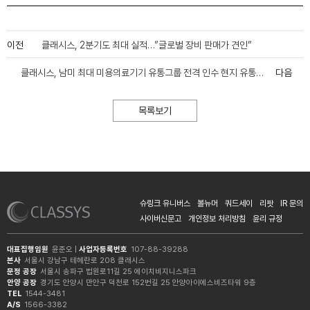
이전
클래시스, 2분기도 최대 실적…”글로벌 장비 판매가 견인”
클래시스, 남미 최대 미용의료기기 유통그룹 전격 인수 현지 유통망∙고객 접점 확보로 성장 가속화
다음
목록보기
슈링크 유니버스
볼뉴머
쿼드세이
리팟
IR 문의
사이버신문고
개인정보 처리방침
윤리 규정
대표집행임원
윤준오 |
사업자등록번호
107-88-39288
본사
서울시 강남구 테헤란로 208 클래시스
문정 공장
서울시 송파구 법원로11길 25 에이치비지니스파크
안양 공장
경기도 안양시 만안구 덕천로 152번길 25 안양아이에스비즈타워 9층
TEL
1544-3481
A/S
1566-3382