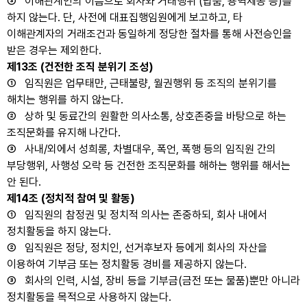
③ 이해관계인의 이름으로 회사와 거래행위 (납품, 용역제공 등)를
하지 않는다. 단, 사전에 대표집행임원에게 보고하고, 타
이해관계자의 거래조건과 동일하게 정당한 절차를 통해 사전승인을
받은 경우는 제외한다.
제13조 (건전한 조직 분위기 조성)
① 임직원은 업무태만, 근태불량, 월권행위 등 조직의 분위기를
해치는 행위를 하지 않는다.
② 상하 및 동료간의 원활한 의사소통, 상호존중을 바탕으로 하는
조직문화를 유지해 나간다.
③ 사내/외에서 성희롱, 차별대우, 폭언, 폭행 등의 임직원 간의
부당행위, 사행성 오락 등 건전한 조직문화를 해하는 행위를 해서는
안 된다.
제14조 (정치적 참여 및 활동)
① 임직원의 참정권 및 정치적 의사는 존중하되, 회사 내에서
정치활동을 하지 않는다.
② 임직원은 정당, 정치인, 선거후보자 등에게 회사의 자산을
이용하여 기부금 또는 정치활동 경비를 제공하지 않는다.
③ 회사의 인력, 시설, 장비 등을 기부금(금전 또는 물품)뿐만 아니라
정치활동을 목적으로 사용하지 않는다.