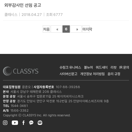
외부감사인 선임 공고
클래시스
|
2018.04.27
|
조회 6777
6
처음
«
»
마지막
슈링크 유니버스
볼뉴머
쿼드세이
리팟
IR 문의
사이버신문고
개인정보 처리방침
윤리 규정
대표집행임원
윤준오 |
사업자등록번호
107-88-39288
본사
서울시 강남구 테헤란로 208 클래시스
문정 공장
서울시 송파구 법원로11길 25 에이치비지니스파크
안양 공장
경기도 안양시 만안구 덕천로 152번길 25 안양아이에스비즈타워 9층
TEL
1544-3481
A/S
1566-3382
Copyright ⓒ CLASSYS Inc. All rights reserved.