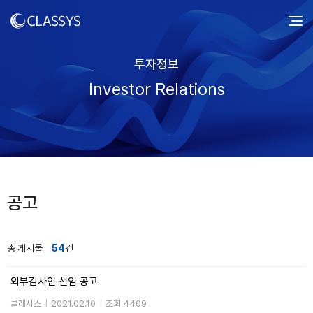
투자정보
Investor Relations
공고
총 게시물
54
건
외부감사인 선임 공고
클래시스
|
2021.02.10
|
조회 4409