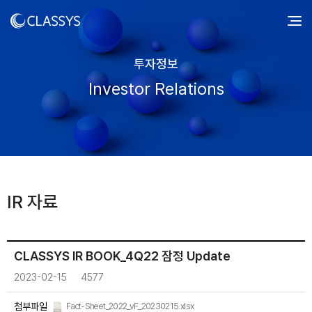
투자정보
Investor Relations
IR 자료
CLASSYS IR BOOK_4Q22 잠정 Update
2023-02-15
4577
첨부파일
Fact-Sheet_2022_vF_20230215.xlsx