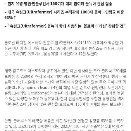
–
현지 유명 병원∙인플루언서∙150여개 매체 참여해 볼뉴머 관심 집중
–
태국 슈링크(Ultraformer) 시리즈 누적판매 1000대 돌파…연평균 매출
63%↑
– “
슈링크(Ultraformer)∙볼뉴머 함께 사용하는 ‘볼포머 마케팅’ 강화할 것”
글로벌 메디컬 에스테틱 전문 기업 ㈜클래시스(214150, 대표이사 백승한)가
최근 아시아 최대 미용 의료 강국 중 하나인 태국에서 론칭쇼를 개최해, 비침
습 고주파(RF) 의료기기 ‘볼뉴머’를 소개했다고 12일 밝혔다.
태국 왈도르프 아스토리아 방콕에서 열린 이번 행사에는 주요 클리닉 130개를
포함한 총 250명의 현지 의사와 70여 명의 병원 관계자가 참석했다. 행사는 볼
뉴머의 혁신 기술에 대한 소개와 현지에서 가장 영향력 있는 주요 오피니언 리
더(KOL, Key opinion leader) 4인의 패널 토론 순으로 진행됐다. 토론에서는
슈링크(해외명 Ultraformer)와 볼뉴머에 대한 안전성과 편의성, 효과를 높일
수 있는 다양한 노하우가 공유됐다. 현지 인플루언서를 포함한 유명인들 역시
이번 론칭쇼에 참여해 많은 관심을 보였으며, 150여개 매체를 통해 보도됐다.
한편, 클래시스의 태국향 매출은 최근 3개년간 연평균 성장률 63%를 기록하
고 있다. 코로나19가 유행했던 지난 2021년 대비 작년 수출액은 5배 넘게 성