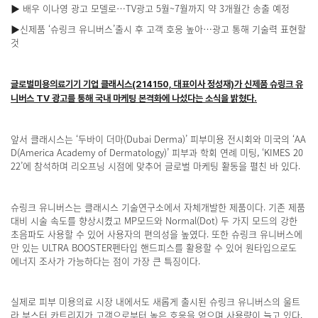
▶ 배우 이나영 광고 모델로…TV광고 5월~7월까지 약 3개월간 송출 예정
▶신제품 ‘슈링크 유니버스’출시 후 고객 호응 높아…광고 통해 기술력 표현할
것
글로벌미용의료기기 기업 클래시스(214150, 대표이사 정성재)
가
신제품 슈링크 유
니버스 TV 광고를 통해 국내 마케팅 본격화에 나섰다는 소식을 밝혔다.
앞서 클래시스는 ‘두바이 더마(Dubai Derma)’ 피부미용 전시회와 미국의 ‘AA
D(America Academy of Dermatology)’ 피부과 학회 연례 미팅, ‘KIMES 20
22’에 참석하며 리오프닝 시점에 맞추어 글로벌 마케팅 활동을 펼친 바 있다.
슈링크 유니버스는 클래시스 기술연구소에서 자체개발한 제품이다. 기존 제품
대비 시술 속도를 향상시켰고 MP모드와 Normal(Dot) 두 가지 모드의 강한
초음파도 사용할 수 있어 사용자의 편의성을 높였다. 또한 슈링크 유니버스에
만 있는 ULTRA BOOSTER펜타입 핸드피스를 활용할 수 있어 원타입으로도
에너지 조사가 가능하다는 점이 가장 큰 특징이다.
실제로 피부 미용의료 시장 내에서도 새롭게 출시된 슈링크 유니버스의 울트
라 부스터 카트리지가 고객으로부터 높은 호응을 얻으며 사용량이 늘고 있다.