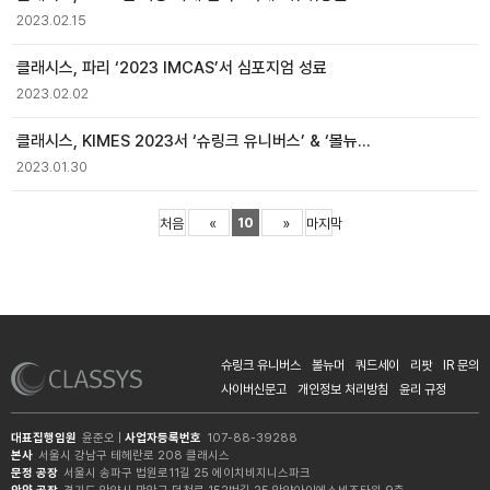
2023.02.15
클래시스, 파리 ‘2023 IMCAS’서 심포지엄 성료
2023.02.02
클래시스, KIMES 2023서 ‘슈링크 유니버스’ & ‘볼뉴머’ 등 피부미용 의료기기 대거 공개… “미용 의료기기 시장 ‘블록버스터’로 거듭날 것!”
2023.01.30
10
처음
«
»
마지막
슈링크 유니버스
볼뉴머
쿼드세이
리팟
IR 문의
사이버신문고
개인정보 처리방침
윤리 규정
대표집행임원
윤준오 |
사업자등록번호
107-88-39288
본사
서울시 강남구 테헤란로 208 클래시스
문정 공장
서울시 송파구 법원로11길 25 에이치비지니스파크