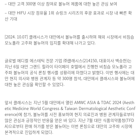
– 대만 고객 300명 이상 참여로 볼뉴머 제품에 대한 높은 관심 보여
– 대만 HIFU 시장 점유율 1위 슈링크 시리즈의 후광 효과로 시장 내 빠른 확
산 기대
[2024. 10.07] 클래시스가 대만에서 볼뉴머를 출시하며 해외 시장에서 비침습
모노폴라 고주파 볼뉴머의 입지를 확대해 나가고 있다.
글로벌 메디컬 에스테틱 전문 기업 ㈜클래시스(214150, 대표이사 백승한)는
지난 6일 대만 그랜드 힐라이 타이페이 호텔에서 진행한 비침습 모노폴라 고
주파 볼뉴머의 공식 론칭 행사를 성황리에 마쳤다고 밝혔다. 이번 행사에는 대
만 현지 의사와 병원 관계자 등 약 300명 참석, 대만에서 클래시스와 볼뉴머에
대한 높은 관심을 확인할 수 있었다.
앞서 클래시스는 지난 5월 대만에서 열린 AMWC ASIA & TDAC 2024 (Aesth
etic Medicine World Congress & Taiwan Dermatological Aesthetic Conf
erence)에 참가, 볼뉴머를 사전 홍보하며 현지 의료진과 병원 관계자들로부터
많은 관심과 긍정적인 반응을 얻은 바 있다. 지난 7월 대만 식품의약품청(TFD
A)으로부터 판매 허가를 받은 볼뉴머는 이번 론칭으로 대만의 고주파 시장에
본격적으로 진입하게 되었다.